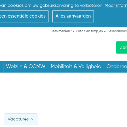
an cookies om uw gebruikservaring te verbeteren.
Meer infor
een essentiële cookies
Alles aanvaarden
Iets melden?
Foto's en filmpjes
Bekendmaki
n
Welzijn & OCMW
Mobiliteit & Veiligheid
Ondern
Vacatures