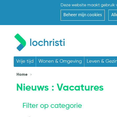
Deze website maakt gebruik v
Beheer mijn cookies
All
Vrije tijd
Wonen & Omgeving
Leven & Gezi
Home
Nieuws
: Vacatures
Filter op categorie