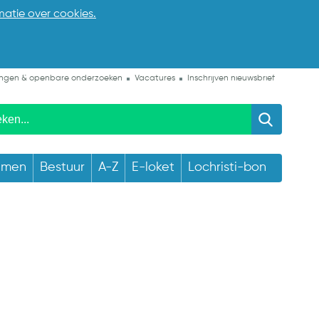
matie over cookies.
ngen & openbare onderzoeken
Vacatures
Inschrijven nieuwsbrief
emen
Bestuur
A-Z
E-loket
Lochristi-bon