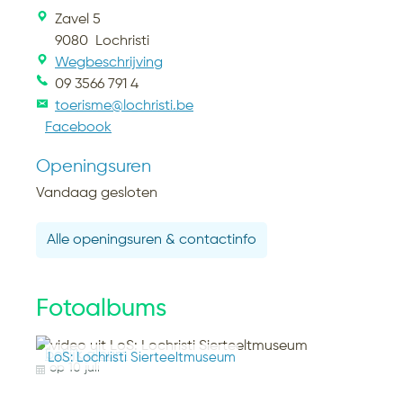
Zavel 5
9080
Lochristi
Wegbeschrijving
09 3566 791 4
toerisme@lochristi.be
Facebook
Openingsuren
Vandaag gesloten
Alle openingsuren & contactinfo
Fotoalbums
bekijk album
LoS: Lochristi Sierteeltmuseum
op
10 juli