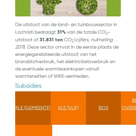
De uitstoot van de land- en tuinbouwsector in
31%
Lochristi bedraagt
van de totale CO
-
2
31.831 ton
uitstoot of
CO
(
cijfers, nulmeting
2
2011
). Deze sector omvat in de eerste plaats de
energiegerelateerde uitstoot van het
brandstofverbruik, het elektriciteitsverbruik en
de eventuele warmteaankopen vanuit
warmtenetten of WKK-eenheden.
Subsidies
B
KLE (GEMEENTE)
KLE (VLIF)
BOS
OVER