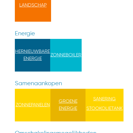
LANDSCHAP
Energie
HERNIEUWBARE
ZONNEBOILER
ENERGIE
Samenaankopen
SANERING
GROENE
ZONNEPANELEN
ENERGIE
STOOKOLIETANK