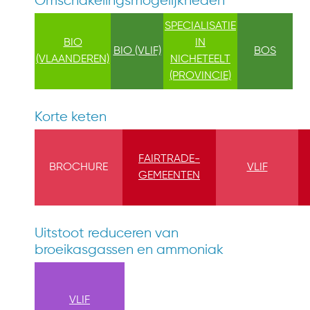
Omschakelingsmogelijkheden
SPECIALISATIE
BIO
IN
BIO (VLIF)
BOS
(VLAANDEREN)
NICHETEELT
(PROVINCIE)
Korte keten
FAIRTRADE-
BROCHURE
VLIF
GEMEENTEN
Uitstoot reduceren van
broeikasgassen en ammoniak
VLIF