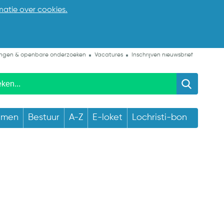
matie over cookies.
ngen & openbare onderzoeken
Vacatures
Inschrijven nieuwsbrief
emen
Bestuur
A-Z
E-loket
Lochristi-bon