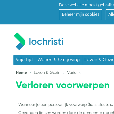
Deze website maakt gebruik v
Beheer mijn cookies
All
Vrije tijd
Wonen & Omgeving
Leven & Gezi
Home
Leven & Gezin
Varia
Verloren voorwerpen
Wanneer je een persoonlijk voorwerp (fiets, sleutels
Gevonden fietsen worden door de gemeente opgehaa