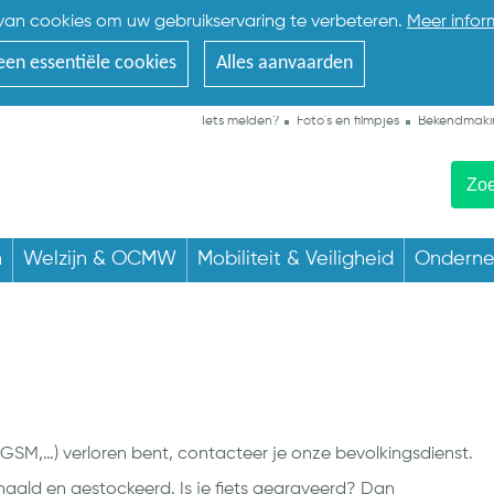
an cookies om uw gebruikservaring te verbeteren.
Meer infor
een essentiële cookies
Alles aanvaarden
Iets melden?
Foto's en filmpjes
Bekendmaki
n
Welzijn & OCMW
Mobiliteit & Veiligheid
Ondern
, GSM,…) verloren bent, contacteer je onze bevolkingsdienst.
ld en gestockeerd. Is je fiets gegraveerd? Dan