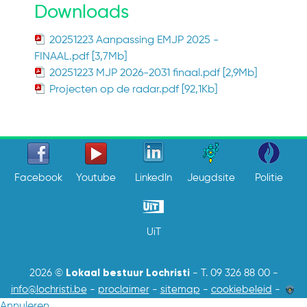
Downloads
20251223 Aanpassing EMJP 2025 -
FINAAL.pdf [3,7Mb]
20251223 MJP 2026-2031 finaal.pdf [2,9Mb]
Projecten op de radar.pdf [92,1Kb]
Facebook
Youtube
LinkedIn
Jeugdsite
Politie
UiT
Lokaal bestuur Lochristi
2026 ©
-
T. 09 326 88 00
-
info@lochristi.be
-
proclaimer
-
sitemap
-
cookiebeleid
-
Annuleren