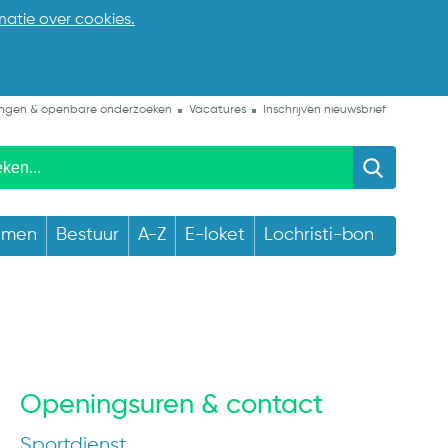
matie over cookies.
ngen & openbare onderzoeken
Vacatures
Inschrijven nieuwsbrief
emen
Bestuur
A-Z
E-loket
Lochristi-bon
Openingsuren & contact
Sportdienst