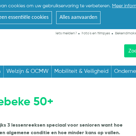
an cookies om uw gebruikservaring te verbeteren.
Meer infor
een essentiële cookies
Alles aanvaarden
Iets melden?
Foto's en filmpjes
Bekendmaki
n
Welzijn & OCMW
Mobiliteit & Veiligheid
Ondern
ebeke 50+
jks 3 lessenreeksen speciaal voor senioren want hoe
n algemene conditie en hoe minder kans op vallen.