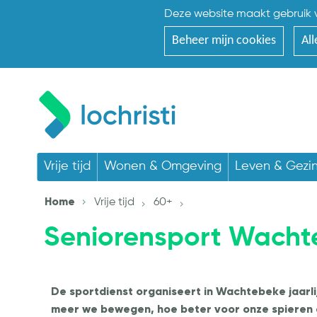
Deze website maakt gebruik v
Beheer mijn cookies
All
Vrije tijd
Wonen & Omgeving
Leven & Gezi
Home
Vrije tijd
60+
Seniorensport Wacht
De sportdienst organiseert in Wachtebeke jaarli
meer we bewegen, hoe beter voor onze spieren e