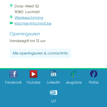
Dorp-West 52
9080
Lochristi
Wegbeschrijving
klachten@lochristi.be
Openingsuren
Vandaag:
8
tot
12
uur
Alle openingsuren & contactinfo
Facebook
Youtube
LinkedIn
Jeugdsite
Politie
UiT