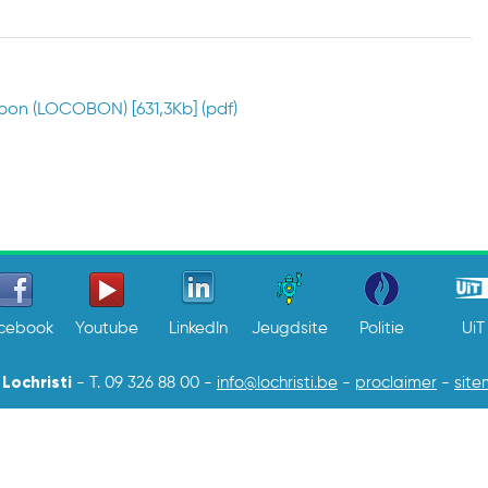
bon (LOCOBON) [631,3Kb] (pdf)
cebook
Youtube
LinkedIn
Jeugdsite
Politie
UiT
Lochristi
-
T. 09 326 88 00
-
info@lochristi.be
-
proclaimer
-
sit