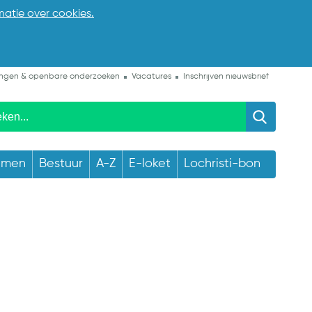
matie over cookies.
ngen & openbare onderzoeken
Vacatures
Inschrijven nieuwsbrief
emen
Bestuur
A-Z
E-loket
Lochristi-bon