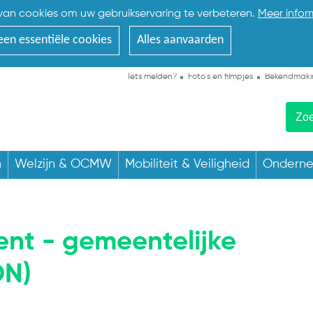
an cookies om uw gebruikservaring te verbeteren.
Meer infor
een essentiële cookies
Alles aanvaarden
Iets melden?
Foto's en filmpjes
Bekendmaki
n
Welzijn & OCMW
Mobiliteit & Veiligheid
Ondern
ent - gemeentelijke
ON)