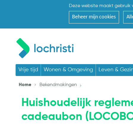
Deze website maakt gebruik v
Beheer mijn cookies
All
Vrije tijd
Wonen & Omgeving
Leven & Gezi
Home
Bekendmakingen
Huishoudelijk reglem
cadeaubon (LOCOB