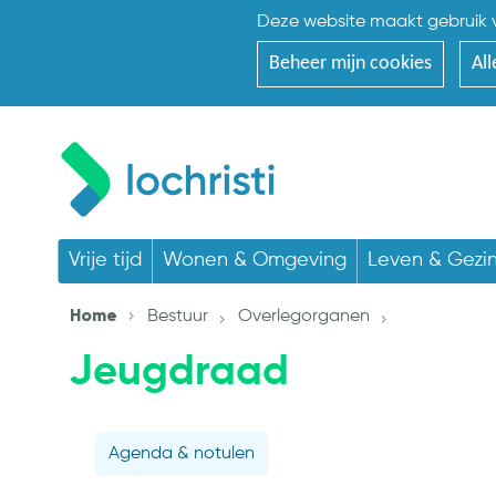
Deze website maakt gebruik v
Beheer mijn cookies
All
Vrije tijd
Wonen & Omgeving
Leven & Gezi
Home
Bestuur
Overlegorganen
Jeugdraad
Agenda & notulen