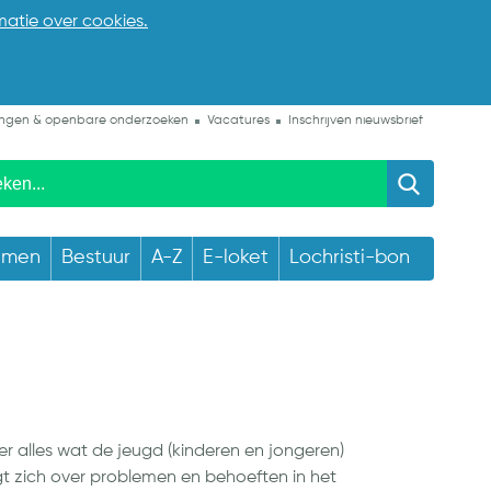
matie over cookies.
ngen & openbare onderzoeken
Vacatures
Inschrijven nieuwsbrief
emen
Bestuur
A-Z
E-loket
Lochristi-bon
 alles wat de jeugd (kinderen en jongeren)
igt zich over problemen en behoeften in het