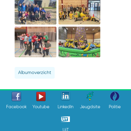
Albumoverzicht
Facebook
Youtube
LinkedIn
Jeugdsite
Politie
UiT