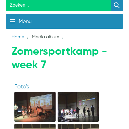
Menu
Home
Media album
Zomersportkamp -
week 7
Foto's