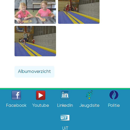
Albumoverzicht
Facebook
Youtube
LinkedIn
Jeugdsite
Politie
UiT