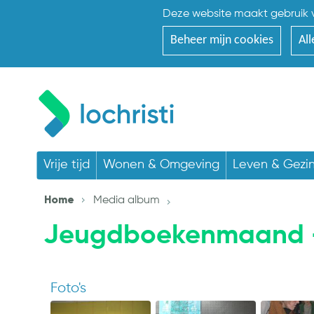
Deze website maakt gebruik v
Beheer mijn cookies
All
Vrije tijd
Wonen & Omgeving
Leven & Gezi
Home
Media album
Jeugdboekenmaand -
Foto's