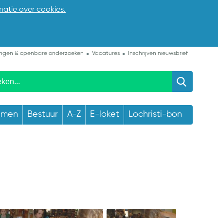
matie over cookies.
ngen & openbare onderzoeken
Vacatures
Inschrijven nieuwsbrief
emen
Bestuur
A-Z
E-loket
Lochristi-bon