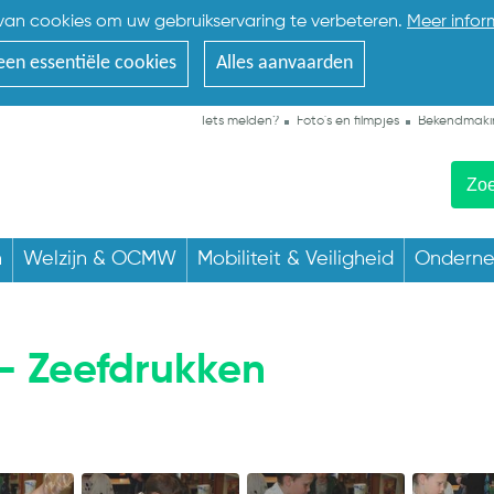
an cookies om uw gebruikservaring te verbeteren.
Meer infor
een essentiële cookies
Alles aanvaarden
Iets melden?
Foto's en filmpjes
Bekendmaki
n
Welzijn & OCMW
Mobiliteit & Veiligheid
Ondern
 Zeefdrukken