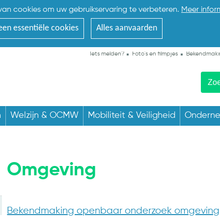
an cookies om uw gebruikservaring te verbeteren.
Meer infor
een essentiële cookies
Alles aanvaarden
Iets melden?
Foto's en filmpjes
Bekendmaki
n
Welzijn & OCMW
Mobiliteit & Veiligheid
Ondern
Omgeving
Bekendmaking openbaar onderzoek omgevings