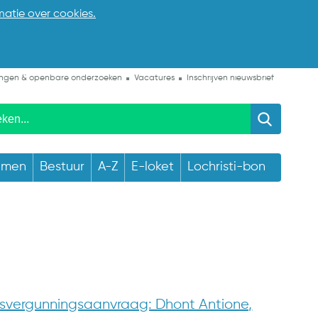
matie over cookies.
ngen & openbare onderzoeken
Vacatures
Inschrijven nieuwsbrief
emen
Bestuur
A-Z
E-loket
Lochristi-bon
vergunningsaanvraag: Dhont Antione,