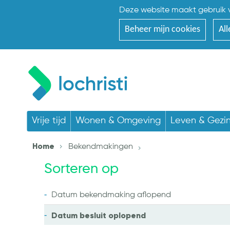
Deze website maakt gebruik v
Beheer mijn cookies
All
Vrije tijd
Wonen & Omgeving
Leven & Gezi
Home
Bekendmakingen
Sorteren op
Datum bekendmaking
aflopend
Datum besluit
oplopend