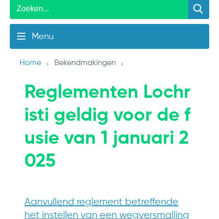
Menu
Home
Bekendmakingen
Reglementen Lochr
isti geldig voor de f
usie van 1 januari 2
025
Aanvullend reglement betreffende
het instellen van een wegversmalling