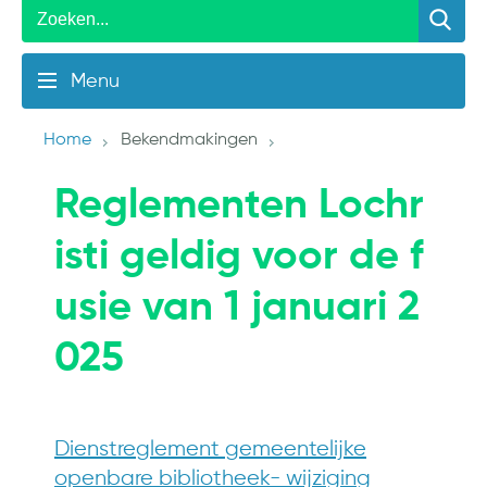
Menu
Home
Bekendmakingen
Reglementen Lochr
isti geldig voor de f
usie van 1 januari 2
025
Dienstreglement gemeentelijke
openbare bibliotheek- wijziging