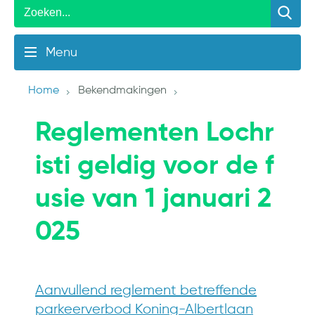
Menu
Home
Bekendmakingen
Reglementen Lochr
isti geldig voor de f
usie van 1 januari 2
025
Aanvullend reglement betreffende
parkeerverbod Koning-Albertlaan