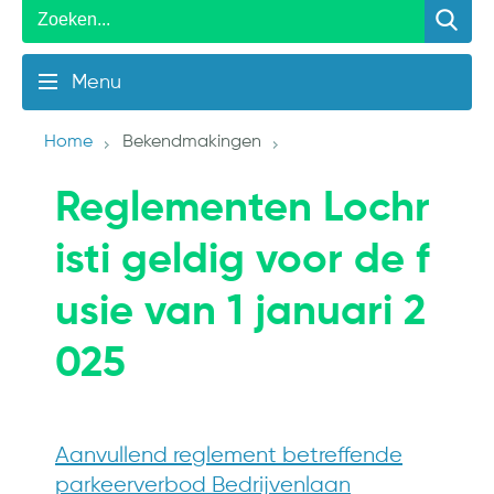
Menu
Home
Bekendmakingen
Reglementen Lochr
isti geldig voor de f
usie van 1 januari 2
025
Aanvullend reglement betreffende
parkeerverbod Bedrijvenlaan