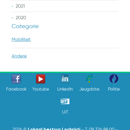
2021
2020
Categorie
Mobiliteit
Andere
Facebook
Youtube
LinkedIn
Jeugdsite
Politie
UiT
Lokaal bestuur Lochristi
2026 ©
-
T. 09 326 88 00
-