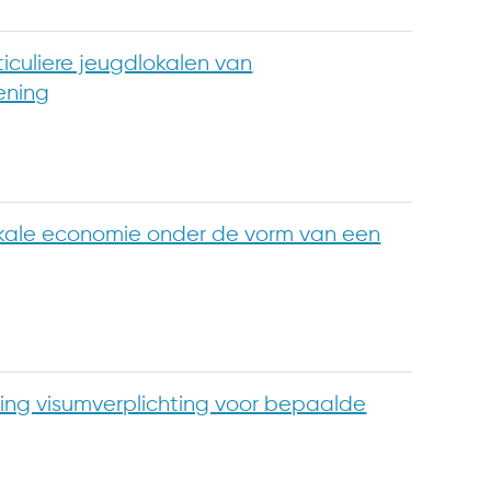
iculiere jeugdlokalen van
ening
okale economie onder de vorm van een
uiting visumverplichting voor bepaalde