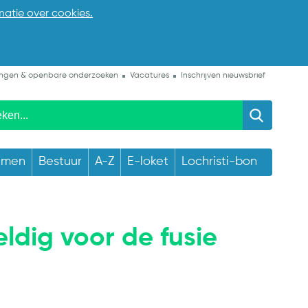
matie over cookies.
ngen & openbare onderzoeken
Vacatures
Inschrijven nieuwsbrief
emen
Bestuur
A-Z
E-loket
Lochristi-bon
ldig voor de fusie