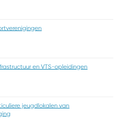
ortverenigingen
nfrastructuur en VTS-opleidingen
iculiere jeugdlokalen van
ging