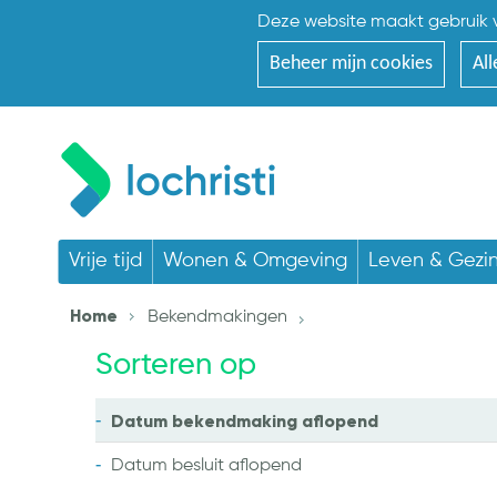
Deze website maakt gebruik v
Beheer mijn cookies
All
Vrije tijd
Wonen & Omgeving
Leven & Gezi
Home
Bekendmakingen
Sorteren op
Datum bekendmaking
aflopend
Datum besluit
aflopend