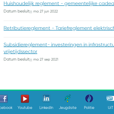
Huishoudelijk reglement - gemeentelijke ca
Datum besluit
ma
27
jun
2022
Retributiereglement - Tariefreglement elektris
Subsidiereglement- investeringen in infrastructu
vrijetijdssector
Datum besluit
ma
27
sep
2021
cebook
Youtube
LinkedIn
Jeugdsite
Politie
UiT