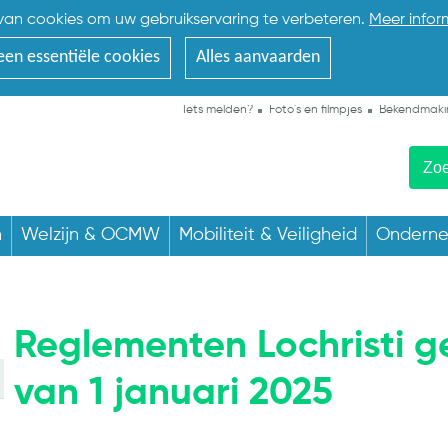
an cookies om uw gebruikservaring te verbeteren.
Meer infor
een essentiële cookies
Alles aanvaarden
Iets melden?
Foto's en filmpjes
Bekendmaki
n
Welzijn & OCMW
Mobiliteit & Veiligheid
Ondern
Reglementen Lochristi ge
van 1 januari 2025