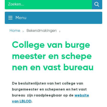
Menu
Home
Bekendmakingen
College van burge
meester en schepe
nen en vast bureau
De besluitenlijsten van het college van
burgemeester en schepenen en het vast
bureau zijn raadpleegbaar op de
website
van LBLOD
.