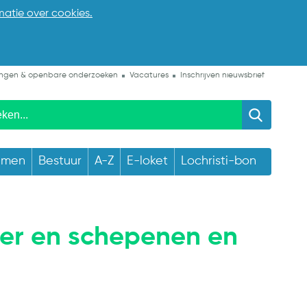
matie over cookies.
ngen & openbare onderzoeken
Vacatures
Inschrijven nieuwsbrief
emen
Bestuur
A-Z
E-loket
Lochristi-bon
er en schepenen en