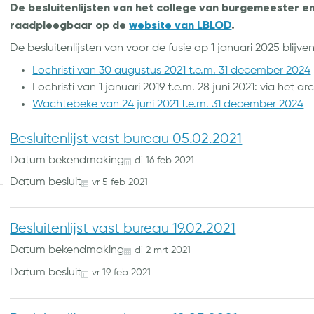
De besluitenlijsten van het college van burgemeester e
raadpleegbaar op de
website van LBLOD
.
De besluitenlijsten van voor de fusie op 1 januari 2025 blij
Lochristi van 30 augustus 2021 t.e.m. 31 december 2024
Lochristi van 1 januari 2019 t.e.m. 28 juni 2021: via het 
Wachtebeke van 24 juni 2021 t.e.m. 31 december 2024
Besluitenlijst vast bureau 05.02.2021
Datum bekendmaking
di
16
feb
2021
Datum besluit
vr
5
feb
2021
Besluitenlijst vast bureau 19.02.2021
Datum bekendmaking
di
2
mrt
2021
Datum besluit
vr
19
feb
2021