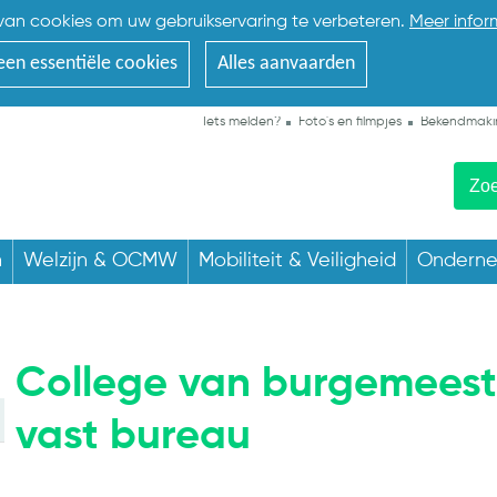
an cookies om uw gebruikservaring te verbeteren.
Meer infor
een essentiële cookies
Alles aanvaarden
Iets melden?
Foto's en filmpjes
Bekendmaki
n
Welzijn & OCMW
Mobiliteit & Veiligheid
Ondern
College van burgemeest
vast bureau