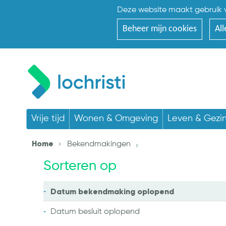
Deze website maakt gebruik v
Beheer mijn cookies
All
Vrije tijd
Wonen & Omgeving
Leven & Gezi
Home
Bekendmakingen
Sorteren op
Datum bekendmaking
oplopend
Datum besluit
oplopend