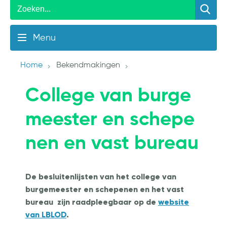
Menu
Home
Bekendmakingen
College van burge
meester en schepe
nen en vast bureau
De besluitenlijsten van het college van
burgemeester en schepenen en het vast
bureau zijn raadpleegbaar op de
website
van LBLOD
.