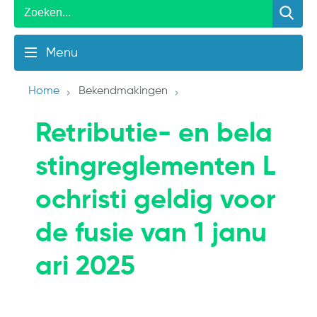
Menu
Home
Bekendmakingen
Retributie- en bela
stingreglementen L
ochristi geldig voor
de fusie van 1 janu
ari 2025