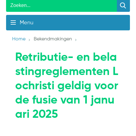
Menu
Home
Bekendmakingen
Retributie- en bela
stingreglementen L
ochristi geldig voor
de fusie van 1 janu
ari 2025